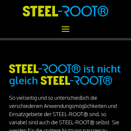
Home
STEEL-ROOT®
ist nicht
gleich
Einsatzgebiete
Funktionsweise
So vielseitig und so unterschiedlich die
Aufbau
verschiedenen Anwendungsmöglichkeiten und
Beton vs. STEEL-ROOT®
Einsatzgebiete der STEEL-ROOT® sind, so
variabel sind auch die STEEL-ROOT® selbst. Sie
Variabilität
werden für die spätere Nutzung passgenau