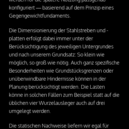
Rückbau
konfiguriert — basierend auf dem Prinzip eines
Gegengewichtfundaments.
Bohrfundamente
Die Dimensionierung der Stahlstreben und -
Unternehmen
platten erfolgt dabei immer unter der
Berücksichtigung des jeweiligen Untergrundes
Über uns
und nach unserem Grundsatz: So klein wie
möglich, so groß wie nötig. Auch ganz spezifische
Ihre Ansprechpartner
Besonderheiten wie Grundstücksgrenzen oder
Unsere Vision
unüberwindbare Hindernisse können in der
Auszeichnungen
Planung berücksichtigt werden. Die Lasten
könne in solchen Fällen zum Beispiel statt auf die
25 Jahre SteelRoots
üblichen vier Wurzelausleger auch auf drei
Jobs
umgelegt werden.
Die statischen Nachweise liefern wir egal für
Presse