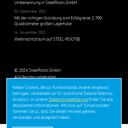
Umbenennung in SteelRoots GmbH
02. Dezember 2021
Mit der richtigen Gründung zum Erfolg einer 2.700
Quadratmeter großen Lagerhalle
16. November 2021
Weihnachtstraum auf STEEL-ROOT®
© 2026 SteelRoots GmbH.
Alle Rechte vorbehalten.
Neben Cookies, die zur Funktionalität unseres Angebots
Kontakt
Datenschutz
Impressum
beitragen, verwenden wir für statistische Zwecke Matomo
Analytics. In unserer
Datenschutzerklärung
finden Sie alle
ENGLISH
detaillierten Informationen. Mit klick auf "Einverstanden"
stimmen Sie zu, dass Sie diesen Hinweis gelesen,
verstanden und akzeptiert haben.