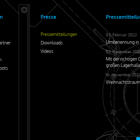
n
Presse
Pressemitteil
Pressemitteilungen
03. Februar 2022
Umbenennung in
artner
Downloads
Videos
02. Dezember 202
Mit der richtigen
n
großen Lagerhall
oots
16. November 2021
Weihnachtstrau