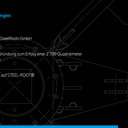
ungen
 SteelRoots GmbH
1
 Gründung zum Erfolg einer 2.700 Quadratmeter
e
m auf STEEL-ROOT®