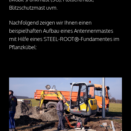
Rückbau
Blitzschutzmast uvm.
Nachfolgend zeigen wir Ihnen einen
Bohrfundamente
beispielhaften Aufbau eines Antennenmastes
Unternehmen
mit Hilfe eines STEEL-ROOT®-Fundamentes im
Pflanzkübel:
Über uns
Ihre Ansprechpartner
Unsere Vision
Auszeichnungen
25 Jahre SteelRoots
Jobs
Presse