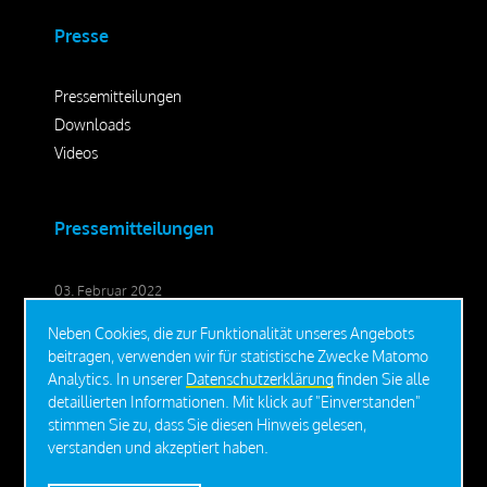
Presse
Pressemitteilungen
Downloads
Videos
Pressemitteilungen
03. Februar 2022
Umbenennung in SteelRoots GmbH
Neben Cookies, die zur Funktionalität unseres Angebots
02. Dezember 2021
beitragen, verwenden wir für statistische Zwecke Matomo
Mit der richtigen Gründung zum Erfolg einer 2.700
Analytics. In unserer
Datenschutzerklärung
finden Sie alle
Quadratmeter großen Lagerhalle
detaillierten Informationen. Mit klick auf "Einverstanden"
stimmen Sie zu, dass Sie diesen Hinweis gelesen,
16. November 2021
verstanden und akzeptiert haben.
Weihnachtstraum auf STEEL-ROOT®