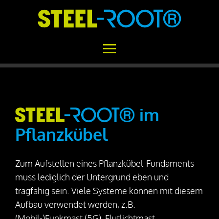
Home
STEEL-ROOT®
im
Pflanzkübel
Einsatzgebiete
Funktionsweise
Zum Aufstellen eines Pflanzkübel-Fundaments
Aufbau
muss lediglich der Untergrund eben und
Beton vs. STEEL-ROOT®
tragfähig sein. Viele Systeme können mit diesem
Aufbau verwendet werden, z.B.
Variabilität
(Mobil-)Funkmast (5G), Flutlichtmast,