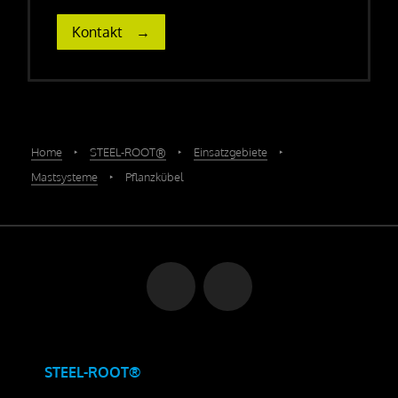
Kontakt
Home
‣
STEEL-ROOT®
‣
Einsatzgebiete
‣
Mastsysteme
‣
Pflanzkübel
STEEL-ROOT®